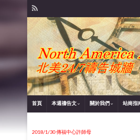
首頁
本週禱告文
關於我們
站崗指
2018/1/30 傳福中心許師母