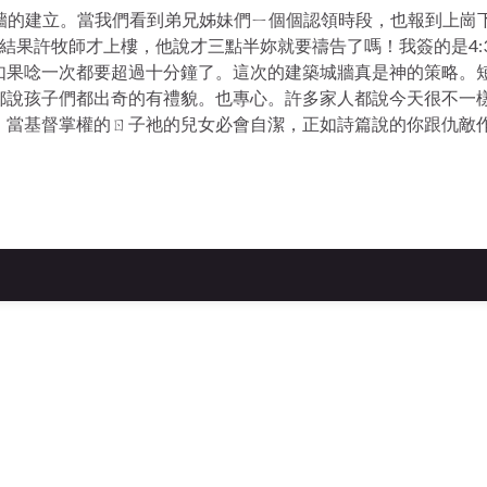
牆的建立。當我們看到弟兄姊妹們ㄧ個個認領時段，也報到上崗下
果許牧師才上樓，他說才三點半妳就要禱告了嗎！我簽的是4:30
如果唸一次都要超過十分鐘了。這次的建築城牆真是神的策略。
都說孩子們都出奇的有禮貌。也專心。許多家人都說今天很不一樣
當基督掌權的ㄖ子祂的兒女必會自潔，正如詩篇說的你跟仇敵作