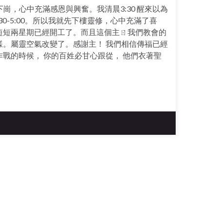
崗，心中充滿感恩與興奮。我清晨3:30 醒來以為
-5:00。所以我就先下樓靈修，心中充滿了喜
短短兩星期已經開工了。而且這個主ㄖ我們教會的
。屬靈空氣改變了。感謝主！ 我們相信傳福已經
戰的時候， 你的百姓必甘心跟從， 他們衣著聖