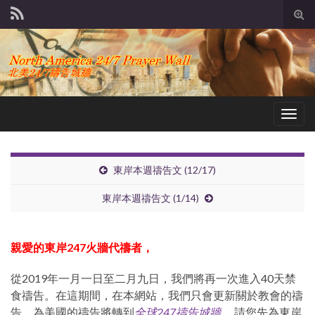
Tog
sear
for
Togg
navig
東岸本週禱告文 (12/17)
東岸本週禱告文 (1/14)
親愛的東岸247
火牆代禱者，
從2019年一月一日至二月九日，我們將再一次進入40天禁
食禱告。在這期間，在本網站，我們只會更新關於教會的禱
告。為美國的禱告將轉到
全球247禱告城牆
。 請您先為東岸