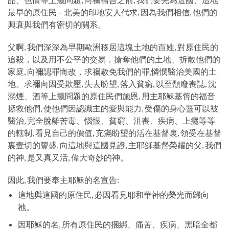
最早的原住民 – 北美的印地安人代求, 因為我們相信, 他們的
興衰與我們有密切的關系。
父啊, 我們深深為早期歐洲移居這塊土地的百姓, 對原住民的
追殺，以及用不公平的交易，搶奪他們的土地、拆散他們的
家庭, 向禰認罪悔改，求禰赦免我們的罪,憐憫醫治美國的土
地。求禰向因受欺壓, 失去盼望, 落入貧窮, 以至頹廢喪誌, 沈
溺煙、酒等上癮問題的原住民們施恩, 用主耶穌基督的福音
拯救他們, 使他們因認識主的愛與能力, 受傷的身心靈可以被
醫治, 完全脫離苦毒、惱恨、貧窮、沮喪、疾病、上癮等等
的轄制, 看見自己的價值, 充滿盼望的活在基督裏, 領受在基督
裏壹切的豐盛, 向這地與這國見證, 主耶穌基督榮耀的父, 我們
的神, 是又真又活, 偉大奇妙的神。
因此, 我們要奉主耶穌的名宣告:
這地與這國的原住民, 必因看見耶和華神的榮光而歸向
祂。
因耶穌的名, 所有原住民的捆綁、痛苦、疾病、黑暗全都