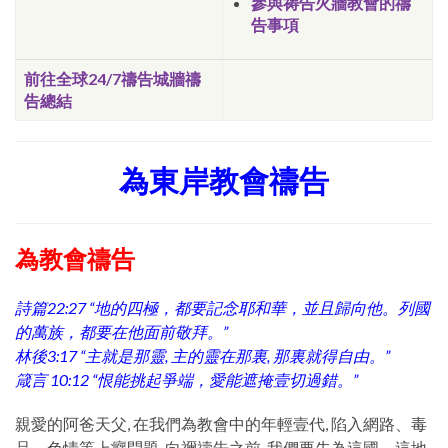
參與祷告火牆教會的禱
告事項
前往全球24/7禱告城牆禱
告總結
為東岸教會禱告
為教會禱告
詩篇22:27 “地的四極，都要記念耶和華，並且歸向他。列國
的萬族，都要在他面前敬拜。”
林後3:17 “主就是那靈, 主的靈在那裏, 那裏就得自由。”
箴言 10:12 “恨能挑起爭端，愛能遮掩壹切過錯。”
親愛的阿爸天父, 在我們為教會中的年輕壹代, 陷入網路、毒
品、色情等上癮問題, 向禰禱告之前, 我們要先為這國、這地