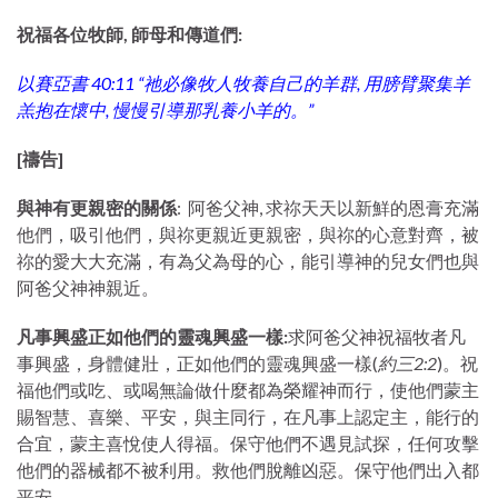
祝福各位牧師, 師母和傳道們:
以賽亞書 40:11 “祂必像牧人牧養自己的羊群, 用膀臂聚集羊
羔抱在懷中, 慢慢引導那乳養小羊的。”
[
禱告
]
與神有更親密的關係
: 阿爸父神, 求祢天天以新鮮的恩膏充滿
他們，吸引他們，與祢更親近更親密，與祢的心意對齊，被
祢的愛大大充滿，有為父為母的心，能引導神的兒女們也與
阿爸父神神親近。
凡事興盛正如他們的靈魂興盛一樣
:
求阿爸父神祝福牧者凡
事興盛，身體健壯，正如他們的靈魂興盛一樣(
約三
2:2
)。祝
福他們或吃、或喝無論做什麼都為榮耀神而行，使他們蒙主
賜智慧、喜樂、平安，與主同行，在凡事上認定主，能行的
合宜，蒙主喜悅使人得福。保守他們不遇見試探，任何攻擊
他們的器械都不被利用。救他們脫離凶惡。保守他們出入都
平安。