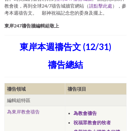
教會後，再到全球24/7禱告城牆官網站（
請點擊此處
），參
考本週禱告文。 願神祝福記念您的委身及擺上。
東岸247禱告牆編輯組敬上
東岸本週禱告文 (12/31)
禱告總結
禱告領域
禱告項目
編輯組特區
為東岸教會禱告
為教會禱告
祝福眾教會的牧者