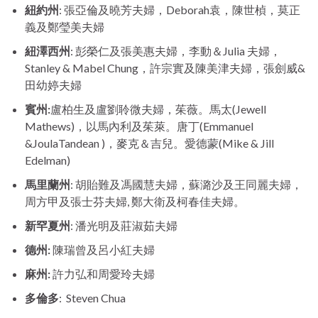
紐約州
: 張亞倫及曉芳夫婦，Deborah袁，陳世楨，莫正
義及鄭瑩美夫婦
紐澤西州
: 彭榮仁及張美惠夫婦，李動＆Julia 夫婦，
Stanley & Mabel Chung，許宗實及陳美津夫婦，張劍威&
田幼婷夫婦
賓州:
盧柏生及盧劉聆微夫婦，茱薇。馬太(Jewell
Mathews)，以馬內利及茱萊。唐丁(Emmanuel
&JoulaTandean )，麥克＆吉兒。愛德蒙(Mike & Jill
Edelman)
馬里蘭州
: 胡貽難及馮國慧夫婦，蘇潞沙及王同麗夫婦，
周方甲及張士芬夫婦, 鄭大衛及柯春佳夫婦。
新罕夏州
: 潘光明及莊淑茹夫婦
德州:
陳瑞曾及呂小紅夫婦
麻州:
許力弘和周愛玲夫婦
多倫多
: Steven Chua