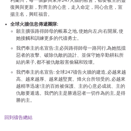
復興與更新，對齊主的心意，走入命定，同心合意，宣
揚主名，興旺福音。
全球火牆信息傳遞團隊
:
願主擴張路得師母的帳幕之地, 使她向左,向右開展, 使
她接觸和訓練更多的代禱勇士。
我們奉主的名宣告:主必與路得師母一路同行,為她抵擋
惡者的攻擊、破除仇敵的詭計、並保守她辛勤耕耘所
結的果子, 都不被仇敵殺害偷竊和毀壞。
我們奉主的名宣告: 全球247禱告火牆的建造, 必越來越
高、越來越厚、越來越堅實。烽火台所領受的, 必越來
越精準迅速!主的百姓被保護、主的心意必成就、主的
仇敵要遁逃。我們的主是勝過惡者一切作為的主, 是得
勝的主。
回到禱告總結