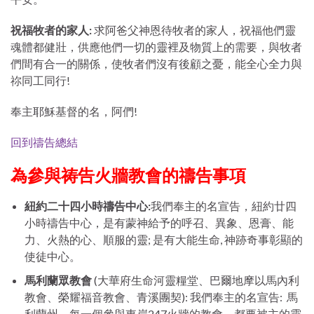
祝福牧者的家人
:
求阿爸父神恩待牧者的家人，祝福他們靈
魂體都健壯，供應他們一切的靈裡及物質上的需要，與牧者
們間有合一的關係，使牧者們沒有後顧之憂，能全心全力與
祢同工同行!
奉主耶穌基督的名，阿們!
回到禱告總結
為參與祷告火牆教會的禱告事項
紐約二十四小時禱告中心
:
我們奉主的名宣告，紐約廿四
小時禱告中心，是有蒙神給予的呼召、異象、恩膏、能
力、火熱的心、順服的靈; 是有大能生命, 神跡奇事彰顯的
使徒中心。
馬利蘭眾教會
(大華府生命河靈糧堂、巴爾地摩以馬內利
教會、榮耀福音教會、青溪團契): 我們奉主的名宣告: 馬
利蘭州，每一個參與東岸247火牆的教會，都要被主的靈