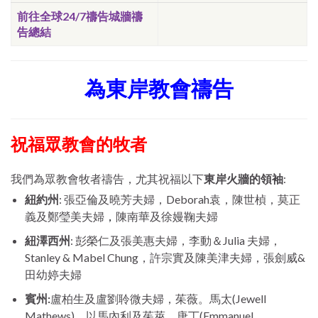
前往全球24/7禱告城牆禱
告總結
為東岸教會禱告
祝福眾教會的牧者
我們為眾教會牧者禱告，尤其祝福以下
東岸火牆的領袖
:
紐約州
: 張亞倫及曉芳夫婦，Deborah袁，陳世楨，莫正
，
義及鄭瑩美夫婦
陳南華及徐嫚鞠夫婦
紐澤西州
: 彭榮仁及張美惠夫婦，李動＆Julia 夫婦，
Stanley & Mabel Chung，許宗實及陳美津夫婦，張劍威&
田幼婷夫婦
賓州:
盧柏生及盧劉聆微夫婦，茱薇。馬太(Jewell
Mathews)，以馬內利及茱萊。唐丁(Emmanuel