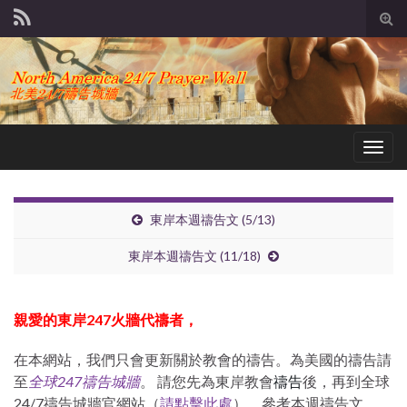
Tog
sear
for
Togg
navig
東岸本週禱告文 (5/13)
東岸本週禱告文 (11/18)
親愛的東岸247
火牆代禱者，
在本網站，我們只會更新關於教會的禱告。為美國的禱告請
禱告
至
全球247禱告城牆
。 請您先為東岸教會
後，再到全球
24/7禱告城牆官網站（
請點擊此處
），參考本週禱告文。