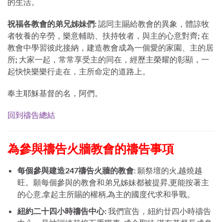
的生活。
祝福各教會的弟兄姊妹們:
認同主賜給教會的異象，體諒牧
者牧養的辛勞，樂意輔助、扶持牧者，與主的心意對齊
;
在
教會中學習彼此接納，建造教會成為一個愛的家園、主的居
所
;
大家一起，常常享受主的同在，經歷主榮耀的彰顯，一
起快快樂樂行走在，主所命定的道路上。
奉主耶穌基督的名，阿們。
回到禱告總結
為參與禱告火牆教會的禱告事項
每個參與建造
247
禱告火牆的教會
: 願祭壇的火,越燒越
旺。願每個參與的教會和弟兄姊妹都被提昇,更能按著主
的心意,拿起主所賜的權柄,為主的國度代求和爭戰。
紐約二十四小時禱告中心
:
我們宣告，紐約廿四小時禱告