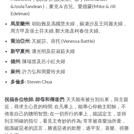
&JoulaTandean )，麥克＆吉兒。愛德蒙(Mike & Jill
Edelman)
馬里蘭州
: 胡貽難及馮國慧夫婦，蘇潞沙及王同麗夫婦，
周方甲及張士芬夫婦, 鄭大衛及柯春佳夫婦。
喬治亞州
:
芃妮莎。蓓托 (Venessa Battle)
新罕夏州
: 潘光明及莊淑茹夫婦
德州:
陳瑞曾及呂小紅夫婦
麻州:
許力弘和周愛玲夫婦
多倫多
: Steven Chua
祝福各位牧師, 師母和傳道們:
天天能有被分別出來，與主親
近，尋求主心意的時間. 在凡事上，能專心仰賴主耶穌，不
倚靠自己的聰明智慧
;
在一切所行的事上，能認定主，並得
到主明確的指引，看見主奇妙的作為
;
常常被喜樂油所膏，
能識破惡者的謊言，勝過惡者的欺壓，過平安、喜樂、得勝