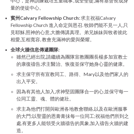
中心，是神訓練栽培五重職事, 成全聖徒,滿有基督長成身
量的使徒中心。
賓州Calvary Fellowship Church:
求主祝福Calvary
Fellowship Church 進入命定與恩召. 牧師們能不見一人,只
見耶穌,照神的心意,大膽傳講真理。弟兄姊妹與牧者彼此
相愛,互相寬容, 教會充滿神的愛與榮耀。
全球火牆信息傳遞團隊
:
雖然已經出院,請繼續為團隊宣教團團長楊多加宣教士
的康復禱告,求主醫治、恢復並保守她身心靈的健康。
求主保守所有宣教同工、路得、Mary以及他們家人的
出入平安。
因為有其他人加入,求神堅固團隊合一的心,並保守每一
位同工靈、魂、體的健壯。
求主為他們打開與歐洲各地教會聯絡,以及在歐洲服事
的大門;以聖靈的恩膏膏抺每一位同工;祝福他們所到之
處,有更多人能領受火牆禱告的異象,加入禱告火牆的建
造。