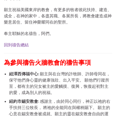
願主祝福美國東岸的教會，有更多的牧者彼此扶持、建造、
成全，在神的家中，各盡其職、各展所長，將教會建造成神
樂意居住、留住神榮耀同在的聖所。
奉主耶穌的名禱告，阿們。
回到禱告總結
為參與禱告火牆教會的禱告事項
紐澤西傳福中心
:
願主與在台灣的許牧師、許師母同在，
保守他們身心靈的健康強壯、出入平安。 願他們行蹤所
至，都有主的兒女被主的愛觸摸、復興，恢復起初對主
的愛，成為別人的祝福。
紐約市錫安教會
:
感謝主，由於同心同行，神正以祂的右
手扶持三位牧長， 將祂的全能同在與權柄賜下。 願主的
心意在錫安教會被成就、願主的靈在錫安教會自由的運