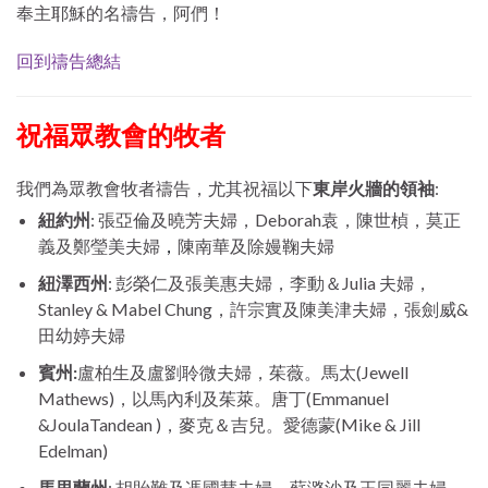
奉主耶穌的名禱告，阿們！
回到禱告總結
祝福眾教會的牧者
我們為眾教會牧者禱告，尤其祝福以下
東岸火牆的領袖
:
紐約州
: 張亞倫及曉芳夫婦，Deborah袁，陳世楨，莫正
，
義及鄭瑩美夫婦
陳南華及除嫚鞠夫婦
紐澤西州
: 彭榮仁及張美惠夫婦，李動＆Julia 夫婦，
Stanley & Mabel Chung，許宗實及陳美津夫婦，張劍威&
田幼婷夫婦
賓州:
盧柏生及盧劉聆微夫婦，茱薇。馬太(Jewell
Mathews)，以馬內利及茱萊。唐丁(Emmanuel
&JoulaTandean )，麥克＆吉兒。愛德蒙(Mike & Jill
Edelman)
馬里蘭州
: 胡貽難及馮國慧夫婦，蘇潞沙及王同麗夫婦，