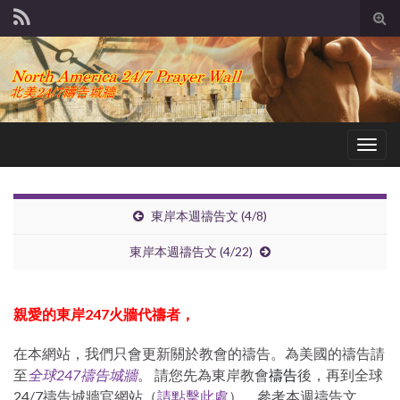
Tog
sear
for
Togg
navig
東岸本週禱告文 (4/8)
東岸本週禱告文 (4/22)
親愛的東岸247
火牆代禱者，
在本網站，我們只會更新關於教會的禱告。為美國的禱告請
禱告
至
全球247禱告城牆
。 請您先為東岸教會
後，再到全球
24/7禱告城牆官網站（
請點擊此處
），參考本週禱告文。