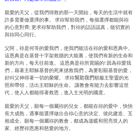
親愛的天父，從我們得救的那一天開始，每天的生活中就有
許多需要做選擇的事
。
求祢幫助我們，每個選擇都能與祢
的心意對齊; 更求祢幫助我們，對祢的話語認真，能切實的
與祢同心同行。
父阿，祢是何等的愛我們，使我們能活在祢的愛和恩典中。
這恩典是在基督十字架救贖的大能裏，使我們有新的生命和
新的方向，每天往前進。 這恩典是祢所賞賜的! 因為祢愛我
們，藉著主耶穌基督的死來拯救我們，為要彰顯基督的愛，
好叫父神得著一切的榮耀。 求
祢
順服主聖靈的光
幫助我們
照和帶領，活出主耶穌的生命。 讓教會有能力去影響這世
代，使人人都能得著救恩，進入主光明的國度。
親愛的天父，願每一個屬祢的兒女，都能在祢的愛中，快快
長大成熟，遇事能選擇做出合祢心意的決定、彼此建造、互
相成全。願每一個屬祢的教會，都成為溫暖和照亮世人的
家、經歷祢恩惠和慈愛的地方。