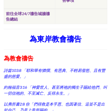
告事項
前往全球24/7禱告城牆禱
告總結
為東岸教會禱告
為教會禱告
詩篇
103:8
「耶和華有憐憫、有恩典、不輕易發怒、且有豐
盛的慈愛。」
約翰福音
3:16
「神愛世人、甚至將祂的獨生子賜給他們、叫
一切信祂的、不至滅亡、反得永生。」
以弗所書
2:8
你「們得救是本乎恩、也因著信、這並不是出
於自己、乃是上帝所賜的。」