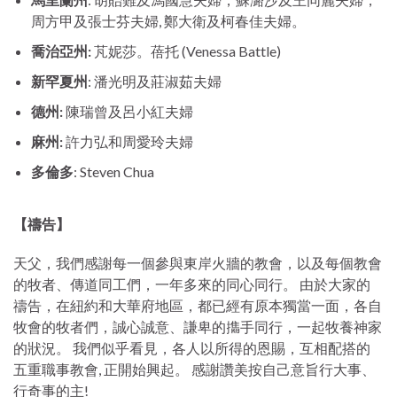
周方甲及張士芬夫婦, 鄭大衛及柯春佳夫婦。
喬治亞州
:
芃妮莎。蓓托 (Venessa Battle)
新罕夏州
: 潘光明及莊淑茹夫婦
德州:
陳瑞曾及呂小紅夫婦
麻州:
許力弘和周愛玲夫婦
多倫多
: Steven Chua
【禱告】
天父，我們感謝每一個參與東岸火牆的教會，以及每個教會
的牧者、傳道同工們，一年多來的同心同行。 由於大家的
禱告，在紐約和大華府地區，都已經有原本獨當一面，各自
牧會的牧者們，誠心誠意、謙卑的㩦手同行，一起牧養神家
的狀況。 我們似乎看見，各人以所得的恩賜，互相配搭的
五重職事教會, 正開始興起。 感謝讚美按自己意旨行大事、
行奇事的主!