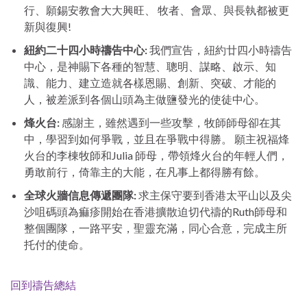
行、願錫安教會大大興旺、 牧者、會眾、與長執都被更
新與復興!
紐約二十四小時禱告中心
:
我們宣告，紐約廿四小時禱告
中心，是神賜下各種的智慧、聰明、謀略、啟示、知
識、能力、建立造就各樣恩賜、創新、突破、才能的
人，被差派到各個山頭為主做鹽發光的使徒中心。
烽火台
:
感謝主，雖然遇到一些攻擊，牧師師母卻在其
中，學習到如何爭戰，並且在爭戰中得勝。 願主祝福烽
火台的李棟牧師和Julia 師母，帶領烽火台的年輕人們，
勇敢前行，倚靠主的大能，在凡事上都得勝有餘。
全球火牆信息傳遞團隊:
求主保守要到香港太平山以及尖
沙咀碼頭為痲疹開始在香港擴散迫切代禱的Ruth師母和
整個團隊，一路平安，聖靈充滿，同心合意，完成主所
托付的使命。
回到禱告總結